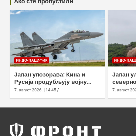
Ако сте пропустили
ИНДО-ПАЦИФИК
ИНДО-ПАЦ
Јапан упозорава: Кина и
Јапан у
Русија продубљују војну
северно
координацију око јапанских
балисти
7. август 2026. | 14:45
7. август 202
обала