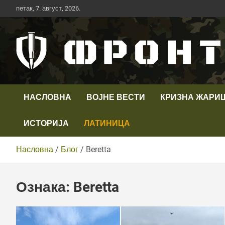
Скип
петак, 7. август, 2026.
то
цонтент
Први војни канал у Србији
Телевизија ФРОНТ
НАСЛОВНА
ВОЈНЕ ВЕСТИ
КРИЗНА ЖАРИ
ИСТОРИЈА
ЛАТИНИЦА
Насловна
Блог
Beretta
Ознака:
Beretta