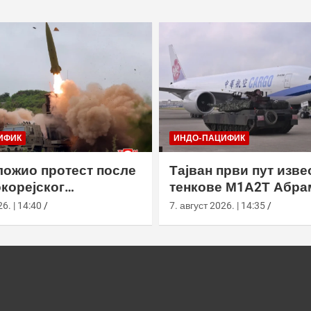
ИФИК
ИНДО-ПАЦИФИК
ложио протест после
Тајван први пут изве
корејског
тенкове М1А2Т Абра
чког лансирања
одбрану аеродрома 
6. | 14:40
7. август 2026. | 14:35