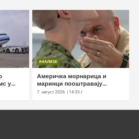
АНАЛИЗЕ
о
Америчка морнарица и
мс у
маринци пооштравају
Таојуан
правила: после шест месеци
7. август 2026. | 14:33
дозволе за браду следи
службено саветовање