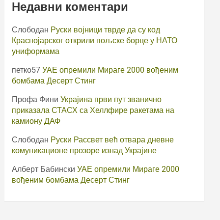
Недавни коментари
Слободан
Руски војници тврде да су код
Краснојарског открили пољске борце у НАТО
униформама
петко57
УАЕ опремили Мираге 2000 вођеним
бомбама Десерт Стинг
Профа Фини
Украјина први пут званично
приказала СТАСХ са Хеллфире ракетама на
камиону ДАФ
Слободан
Руски Рассвет већ отвара дневне
комуникационе прозоре изнад Украјине
Алберт Бабински
УАЕ опремили Мираге 2000
вођеним бомбама Десерт Стинг