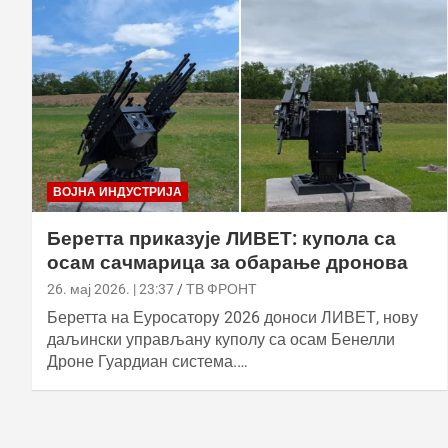
ВОЈНА ИНДУСТРИЈА
Беретта приказује ЛИВЕТ: купола са
осам сачмарица за обарање дронова
26. мај 2026. | 23:37
ТВ ФРОНТ
Беретта на Еуросаторy 2026 доноси ЛИВЕТ, нову
даљински управљану куполу са осам Бенелли
Дроне Гуардиан система.…