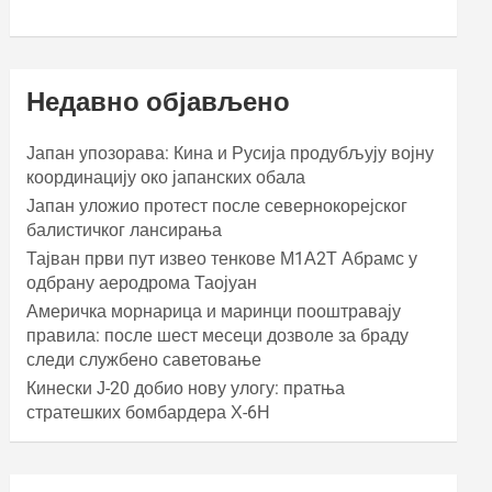
Недавно објављено
Јапан упозорава: Кина и Русија продубљују војну
координацију око јапанских обала
Јапан уложио протест после севернокорејског
балистичког лансирања
Тајван први пут извео тенкове М1А2Т Абрамс у
одбрану аеродрома Таојуан
Америчка морнарица и маринци пооштравају
правила: после шест месеци дозволе за браду
следи службено саветовање
Кинески Ј-20 добио нову улогу: пратња
стратешких бомбардера Х-6Н