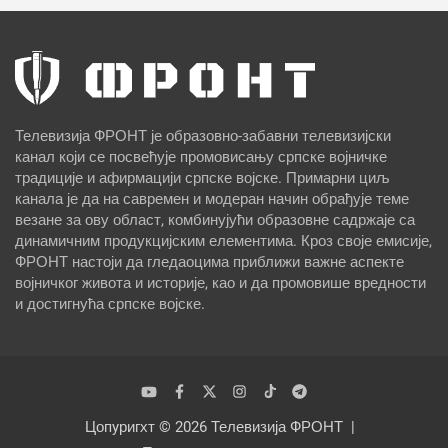
Телевизија ФРОНТ је образовно-забавни телевизијски
канал који се посвећује промовисању српске војничке
традиције и афирмацији српске војске. Примарни циљ
канала је да на савремен и модеран начин обрађује теме
везане за ову област, комбинујући образовне садржаје са
динамичним продукцијским елементима. Кроз своје емисије,
ФРОНТ настоји да гледаоцима приближи важне аспекте
војничког живота и историје, као и да промовише вредности
и достигнућа српске војске.
Цопyригхт © 2026
Телевизија ФРОНТ