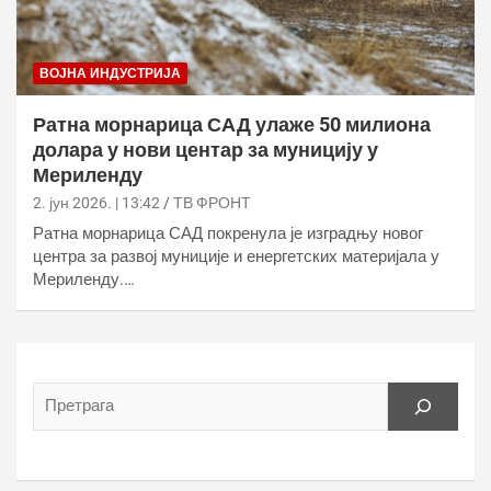
ВОЈНА ИНДУСТРИЈА
Ратна морнарица САД улаже 50 милиона
долара у нови центар за муницију у
Мериленду
2. јун 2026. | 13:42
ТВ ФРОНТ
Ратна морнарица САД покренула је изградњу новог
центра за развој муниције и енергетских материјала у
Мериленду.…