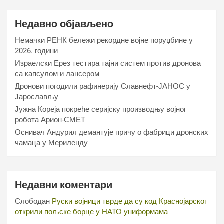
Недавно објављено
Немачки РЕНК бележи рекордне војне поруџбине у
2026. години
Израелски Ерез тестира тајни систем против дронова
са капсулом и лансером
Дронови погодили рафинерију Славнефт-ЈАНОС у
Јарослављу
Јужна Кореја покреће серијску производњу војног
робота Арион-СМЕТ
Оснивач Андурил демантује причу о фабрици дронских
чамаца у Мериленду
Недавни коментари
Слободан
Руски војници тврде да су код Краснојарског
открили пољске борце у НАТО униформама