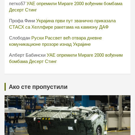
петко57
УАЕ опремили Мираге 2000 вођеним бомбама
Десерт Стинг
Профа Фини
Украјина први пут званично приказала
СТАСХ са Хеллфире ракетама на камиону ДАФ
Слободан
Руски Рассвет већ отвара дневне
комуникационе прозоре изнад Украјине
Алберт Бабински
УАЕ опремили Мираге 2000 вођеним
бомбама Десерт Стинг
Ако сте пропустили