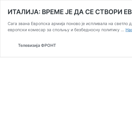
ИТАЛИЈА: ВРЕМЕ ЈЕ ДА СЕ СТВОРИ 
Сага звана Европска армија поново је испливала на светло дан
европски комесар за спољњу и безбедносну политику …
На
Телевизија ФРОНТ